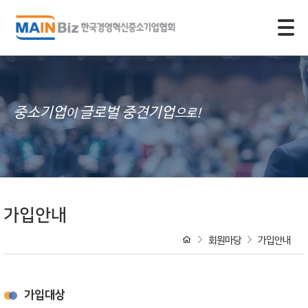
모바일 주 메뉴 열기
중소기업
글로벌 중견기업
이
으로!
가입안내
회원마당
가입안내
가입대상