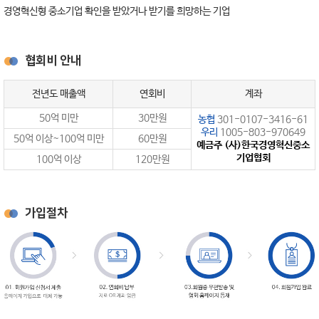
경영혁신형 중소기업 확인을 받았거나 받기를 희망하는 기업
협회비 안내
전년도 매출액
연회비
계좌
50억 미만
30만원
농협
301-0107-3416-61
우리
1005-803-970649
50억 이상~100억 미만
60만원
예금주 (사)한국경영혁신중소
기업협회
100억 이상
120만원
가입절차