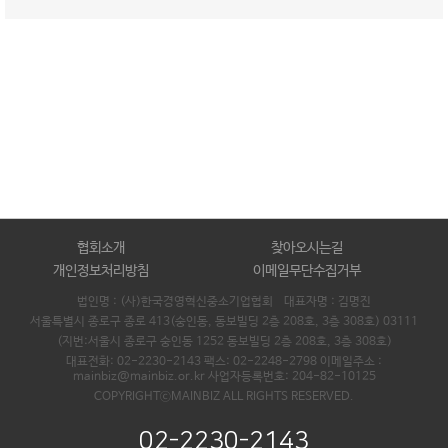
협회소개
찾아오시는길
개인정보처리방침
이메일무단수집거부
법인명 : (사)한국경영혁신중소기업협회 대표자명 :
김명진
서울특별시 종로구 종로 413(숭인동, 동보빌딩 2층 208호, 3층 308호) 03111
(지번:서울시 종로구 숭인동 1252 동보빌딩 2층 208호, 3층 308호)
대표전화: 02-2230-2143 팩스: 02-2248-2798 이메일주소 :
mainbiz@mainbiz.or.kr 사업자등록번호: 204-82-10125
COPYRIGHTⓒMAINBIZ ALL RIGHTS RESERVED.
02-2230-2143