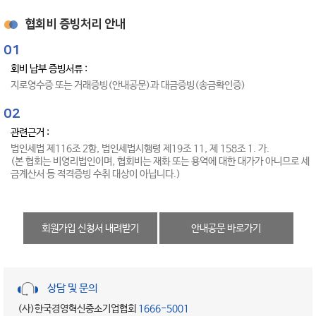
협회비 증빙처리 안내
01
회비 납부 증빙서류 :
지로영수증 또는 거래증빙(안내공문)과 대금증빙(송금확인증)
02
관련근거 :
법인세법 제116조 2항, 법인세법시행령 제19조 11, 제 158조 1. 가.
(본 협회는 비영리법인이며, 협회비는 재화 또는 용역에 대한 대가가 아니므로 세
금계산서 등 적격증빙 수취 대상이 아닙니다.)
회원가입 신청서 내려받기
안내공문 바로가기
상담 및 문의
(사)한국경영혁신중소기업협회
1666-5001