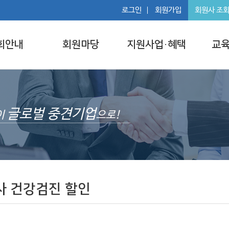
로그인
회원가입
회원사 조
회안내
회원마당
지원사업·혜택
교육
글로벌 중견기업
이
으로!
사 건강검진 할인