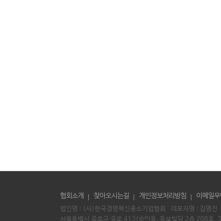
협회소개
찾아오시는길
개인정보처리방침
이메일무
법인명 : (사)한국경영혁신중소기업협회 대표자명 :
김명진
서울특별시 종로구 종로 413(숭인동, 동보빌딩 2층 208호, 3층