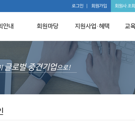
로그인
회원가입
회원사 조
회안내
회원마당
지원사업·혜택
교육
글로벌 중견기업
이
으로!
인