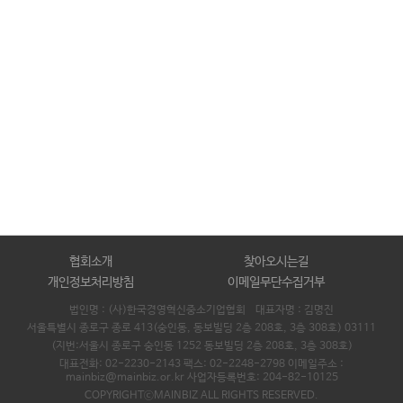
협회소개
찾아오시는길
개인정보처리방침
이메일무단수집거부
법인명 : (사)한국경영혁신중소기업협회 대표자명 :
김명진
서울특별시 종로구 종로 413(숭인동, 동보빌딩 2층 208호, 3층 308호) 03111
(지번:서울시 종로구 숭인동 1252 동보빌딩 2층 208호, 3층 308호)
대표전화: 02-2230-2143 팩스: 02-2248-2798 이메일주소 :
mainbiz@mainbiz.or.kr 사업자등록번호: 204-82-10125
COPYRIGHTⓒMAINBIZ ALL RIGHTS RESERVED.