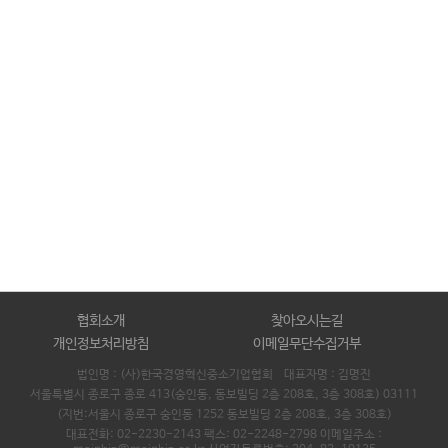
협회소개
찾아오시는길
개인정보처리방침
이메일무단수집거부
법인명 : (사)한국경영혁신중소기업협회 대표자명 :
김명진
서울특별시 종로구 종로 413(숭인동, 동보빌딩 2층 208호, 3층 308호) 03111
(지번:서울시 종로구 숭인동 1252 동보빌딩 2층 208호, 3층 308호)
대표전화: 02-2230-2143 팩스: 02-2248-2798 이메일주소 :