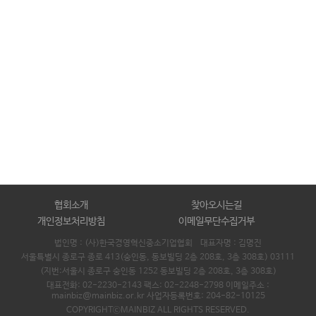
협회소개
찾아오시는길
개인정보처리방침
이메일무단수집거부
법인명 : (사)한국경영혁신중소기업협회 대표자명 :
김명진
서울특별시 종로구 종로 413(숭인동, 동보빌딩 2층 208호, 3층 308호) 03111
(지번:서울시 종로구 숭인동 1252 동보빌딩 2층 208호, 3층 308호)
대표전화: 02-2230-2143 팩스: 02-2248-2798 이메일주소 :
mainbiz@mainbiz.or.kr 사업자등록번호: 204-82-10125
COPYRIGHTⓒMAINBIZ ALL RIGHTS RESERVED.