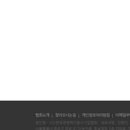
협회소개
찾아오시는길
개인정보처리방침
이메일무
법인명 : (사)한국경영혁신중소기업협회 대표자명 :
김명진
서울특별시 종로구 종로 413(숭인동, 동보빌딩 2층 208호, 3층