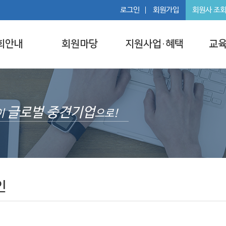
로그인
회원가입
회원사 조
회안내
회원마당
지원사업·혜택
교육
글로벌 중견기업
이
으로!
인