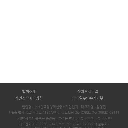
협회소개
찾아오시는길
개인정보처리방침
이메일무단수집거부
법인명 : (사)한국경영혁신중소기업협회 대표자명 :
김명진
서울특별시 종로구 종로 413(숭인동, 동보빌딩 2층 208호, 3층 308호) 03111
(지번:서울시 종로구 숭인동 1252 동보빌딩 2층 208호, 3층 308호)
대표전화: 02-2230-2143 팩스: 02-2248-2798 이메일주소 :