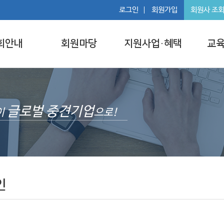
로그인
회원가입
회원사 조
회안내
회원마당
지원사업·혜택
교육
글로벌 중견기업
이
으로!
인