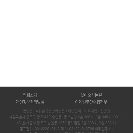
협회소개
찾아오시는길
개인정보처리방침
이메일무단수집거부
법인명 : (사)한국경영혁신중소기업협회 대표자명 :
김명진
서울특별시 종로구 종로 413(숭인동, 동보빌딩 2층 208호, 3층 308호) 03111
(지번:서울시 종로구 숭인동 1252 동보빌딩 2층 208호, 3층 308호)
대표전화: 02-2230-2143 팩스: 02-2248-2798 이메일주소 :