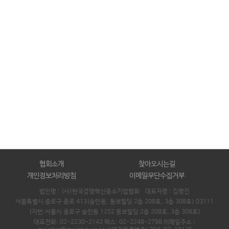
협회소개
찾아오시는길
개인정보처리방침
이메일무단수집거부
법인명 : (사)한국경영혁신중소기업협회 대표자명 :
김명진
서울특별시 종로구 종로 413(숭인동, 동보빌딩 2층 208호, 3층 308호) 03111
(지번:서울시 종로구 숭인동 1252 동보빌딩 2층 208호, 3층 308호)
대표전화: 02-2230-2143 팩스: 02-2248-2798 이메일주소 :