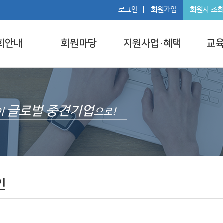
로그인
회원가입
회원사 조
회안내
회원마당
지원사업·혜택
교육
글로벌 중견기업
이
으로!
인