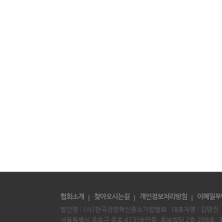
협회소개
찾아오시는길
개인정보처리방침
이메일무
법인명 : (사)한국경영혁신중소기업협회 대표자명 :
김명진
서울특별시 종로구 종로 413(숭인동, 동보빌딩 2층 208호, 3층