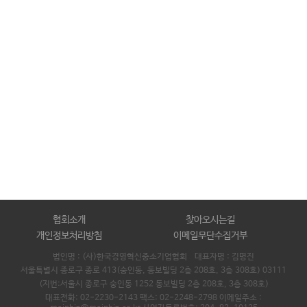
협회소개
찾아오시는길
개인정보처리방침
이메일무단수집거부
법인명 : (사)한국경영혁신중소기업협회 대표자명 :
김명진
서울특별시 종로구 종로 413(숭인동, 동보빌딩 2층 208호, 3층 308호) 03111
(지번:서울시 종로구 숭인동 1252 동보빌딩 2층 208호, 3층 308호)
대표전화: 02-2230-2143 팩스: 02-2248-2798 이메일주소 :