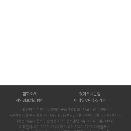
협회소개
찾아오시는길
개인정보처리방침
이메일무단수집거부
법인명 : (사)한국경영혁신중소기업협회 대표자명 :
김명진
서울특별시 종로구 종로 413(숭인동, 동보빌딩 2층 208호, 3층 308호) 03111
(지번:서울시 종로구 숭인동 1252 동보빌딩 2층 208호, 3층 308호)
대표전화: 02-2230-2143 팩스: 02-2248-2798 이메일주소 :