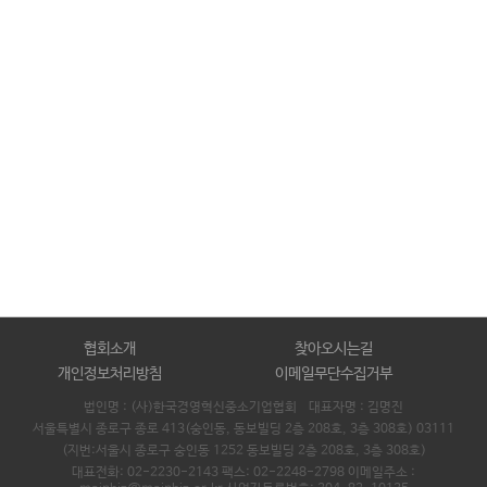
협회소개
찾아오시는길
개인정보처리방침
이메일무단수집거부
법인명 : (사)한국경영혁신중소기업협회 대표자명 :
김명진
서울특별시 종로구 종로 413(숭인동, 동보빌딩 2층 208호, 3층 308호) 03111
(지번:서울시 종로구 숭인동 1252 동보빌딩 2층 208호, 3층 308호)
대표전화: 02-2230-2143 팩스: 02-2248-2798 이메일주소 :