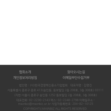
협회소개
찾아오시는길
개인정보처리방침
이메일무단수집거부
법인명 : (사)한국경영혁신중소기업협회 대표자명 :
김명진
서울특별시 종로구 종로 413(숭인동, 동보빌딩 2층 208호, 3층 308호) 03111
(지번:서울시 종로구 숭인동 1252 동보빌딩 2층 208호, 3층 308호)
대표전화: 02-2230-2143 팩스: 02-2248-2798 이메일주소 :
mainbiz@mainbiz.or.kr 사업자등록번호: 204-82-10125
COPYRIGHTⓒMAINBIZ ALL RIGHTS RESERVED.