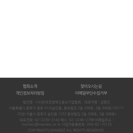
협회소개
찾아오시는길
개인정보처리방침
이메일무단수집거부
법인명 : (사)한국경영혁신중소기업협회 대표자명 :
김명진
서울특별시 종로구 종로 413(숭인동, 동보빌딩 2층 208호, 3층 308호) 03111
(지번:서울시 종로구 숭인동 1252 동보빌딩 2층 208호, 3층 308호)
대표전화: 02-2230-2143 팩스: 02-2248-2798 이메일주소 :
mainbiz@mainbiz.or.kr 사업자등록번호: 204-82-10125
COPYRIGHTⓒMAINBIZ ALL RIGHTS RESERVED.