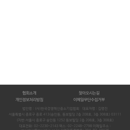
협회소개
찾아오시는길
개인정보처리방침
이메일무단수집거부
법인명 : (사)한국경영혁신중소기업협회 대표자명 :
김명진
서울특별시 종로구 종로 413(숭인동, 동보빌딩 2층 208호, 3층 308호) 03111
(지번:서울시 종로구 숭인동 1252 동보빌딩 2층 208호, 3층 308호)
대표전화: 02-2230-2143 팩스: 02-2248-2798 이메일주소 :