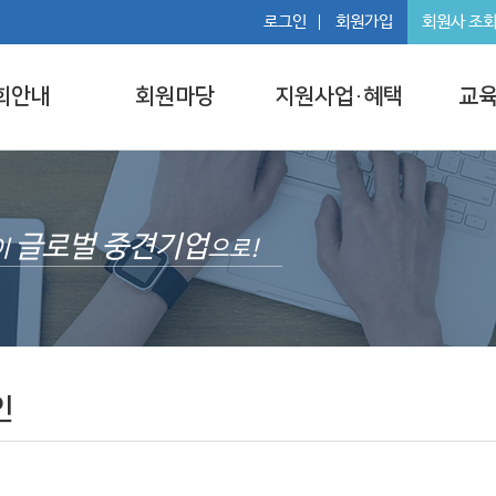
로그인
회원가입
회원사 조
회안내
회원마당
지원사업·혜택
교육
글로벌 중견기업
이
으로!
인