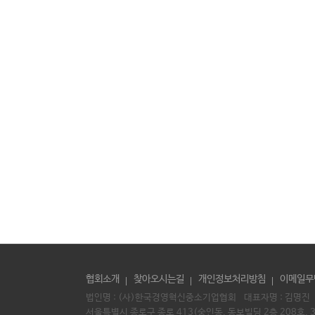
협회소개
찾아오시는길
개인정보처리방침
이메일무
법인명 : (사)한국경영혁신중소기업협회 대표자명 :
김명진
서울특별시 종로구 종로 413(숭인동, 동보빌딩 2층 208호, 3층