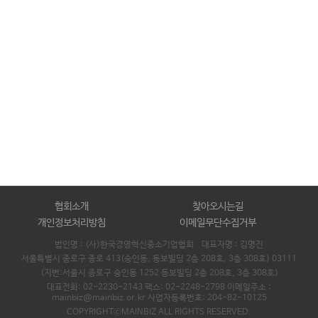
협회소개
찾아오시는길
개인정보처리방침
이메일무단수집거부
법인명 : (사)한국경영혁신중소기업협회 대표자명 :
김명진
서울특별시 종로구 종로 413(숭인동, 동보빌딩 2층 208호, 3층 308호) 03111
(지번:서울시 종로구 숭인동 1252 동보빌딩 2층 208호, 3층 308호)
대표전화: 02-2230-2143 팩스: 02-2248-2798 이메일주소 :
mainbiz@mainbiz.or.kr 사업자등록번호: 204-82-10125
COPYRIGHTⓒMAINBIZ ALL RIGHTS RESERVED.