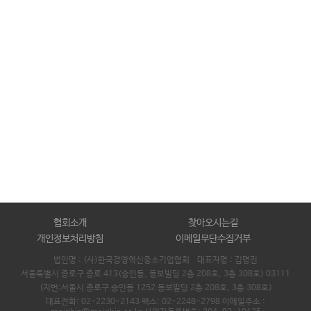
협회소개
찾아오시는길
개인정보처리방침
이메일무단수집거부
법인명 : (사)한국경영혁신중소기업협회 대표자명 :
김명진
서울특별시 종로구 종로 413(숭인동, 동보빌딩 2층 208호, 3층 308호) 03111
(지번:서울시 종로구 숭인동 1252 동보빌딩 2층 208호, 3층 308호)
대표전화: 02-2230-2143 팩스: 02-2248-2798 이메일주소 :