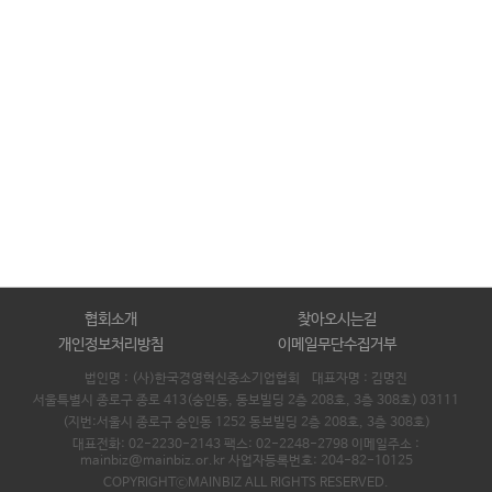
협회소개
찾아오시는길
개인정보처리방침
이메일무단수집거부
법인명 : (사)한국경영혁신중소기업협회 대표자명 :
김명진
서울특별시 종로구 종로 413(숭인동, 동보빌딩 2층 208호, 3층 308호) 03111
(지번:서울시 종로구 숭인동 1252 동보빌딩 2층 208호, 3층 308호)
대표전화: 02-2230-2143 팩스: 02-2248-2798 이메일주소 :
mainbiz@mainbiz.or.kr 사업자등록번호: 204-82-10125
COPYRIGHTⓒMAINBIZ ALL RIGHTS RESERVED.