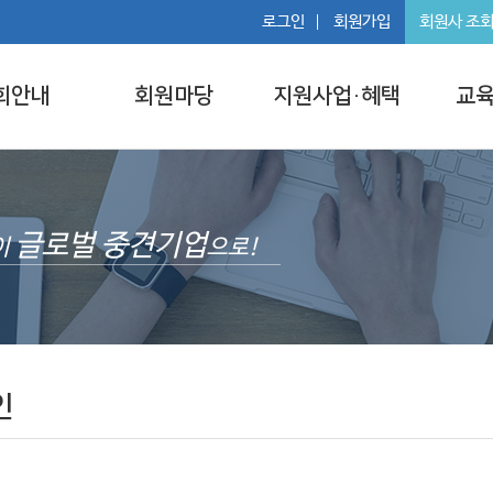
로그인
회원가입
회원사 조
회안내
회원마당
지원사업·혜택
교육
글로벌 중견기업
이
으로!
인