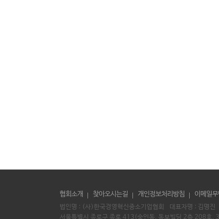
협회소개
찾아오시는길
개인정보처리방침
이메일무
법인명 : (사)한국경영혁신중소기업협회 대표자명 :
김명진
서울특별시 종로구 종로 413(숭인동, 동보빌딩 2층 208호, 3층