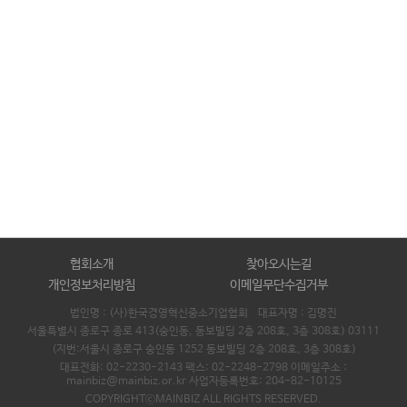
협회소개
찾아오시는길
개인정보처리방침
이메일무단수집거부
법인명 : (사)한국경영혁신중소기업협회 대표자명 :
김명진
서울특별시 종로구 종로 413(숭인동, 동보빌딩 2층 208호, 3층 308호) 03111
(지번:서울시 종로구 숭인동 1252 동보빌딩 2층 208호, 3층 308호)
대표전화: 02-2230-2143 팩스: 02-2248-2798 이메일주소 :
mainbiz@mainbiz.or.kr 사업자등록번호: 204-82-10125
COPYRIGHTⓒMAINBIZ ALL RIGHTS RESERVED.