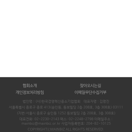
협회소개
찾아오시는길
개인정보처리방침
이메일무단수집거부
법인명 : (사)한국경영혁신중소기업협회 대표자명 :
김명진
서울특별시 종로구 종로 413(숭인동, 동보빌딩 2층 208호, 3층 308호) 03111
(지번:서울시 종로구 숭인동 1252 동보빌딩 2층 208호, 3층 308호)
대표전화: 02-2230-2143 팩스: 02-2248-2798 이메일주소 :
mainbiz@mainbiz.or.kr 사업자등록번호: 204-82-10125
COPYRIGHTⓒMAINBIZ ALL RIGHTS RESERVED.