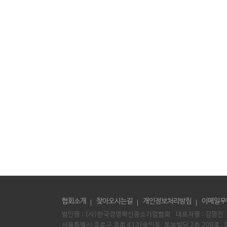
협회소개
찾아오시는길
개인정보처리방침
이메일무
법인명 : (사)한국경영혁신중소기업협회 대표자명 :
김명진
서울특별시 종로구 종로 413(숭인동, 동보빌딩 2층 208호, 3층