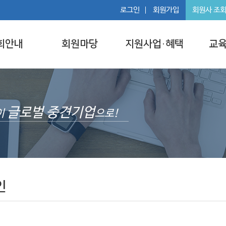
로그인
회원가입
회원사 조
회안내
회원마당
지원사업·혜택
교육
글로벌 중견기업
이
으로!
인