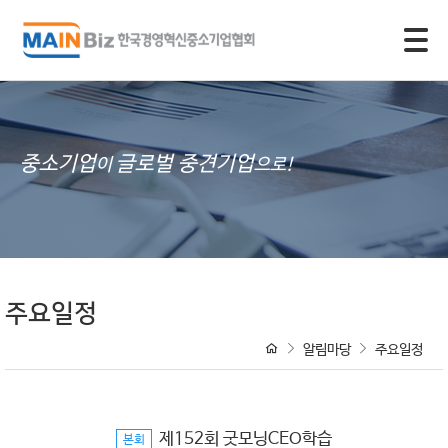
모바일 주 메뉴 열기
중소기업
글로벌 중견기업
이
으로!
주요일정
알림마당
주요일정
제152회 굿모닝CEO학습
본회