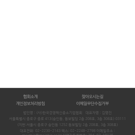
협회소개
찾아오시는길
개인정보처리방침
이메일무단수집거부
법인명 : (사)한국경영혁신중소기업협회 대표자명 :
김명진
서울특별시 종로구 종로 413(숭인동, 동보빌딩 2층 208호, 3층 308호) 03111
(지번:서울시 종로구 숭인동 1252 동보빌딩 2층 208호, 3층 308호)
대표전화: 02-2230-2143 팩스: 02-2248-2798 이메일주소 :