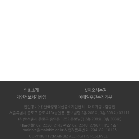
협회소개
찾아오시는길
개인정보처리방침
이메일무단수집거부
법인명 : (사)한국경영혁신중소기업협회 대표자명 :
김명진
서울특별시 종로구 종로 413(숭인동, 동보빌딩 2층 208호, 3층 308호) 03111
(지번:서울시 종로구 숭인동 1252 동보빌딩 2층 208호, 3층 308호)
대표전화: 02-2230-2143 팩스: 02-2248-2798 이메일주소 :
mainbiz@mainbiz.or.kr 사업자등록번호: 204-82-10125
COPYRIGHTⓒMAINBIZ ALL RIGHTS RESERVED.