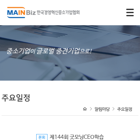
모바일 주 메뉴 열기
중소기업
글로벌 중견기업
이
으로!
주요일정
알림마당
주요일정
제144회 굿모닝CEO학습
본회