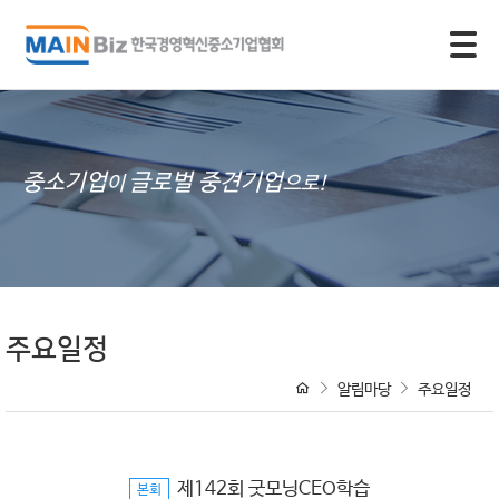
모바일 주 메뉴 열기
중소기업
글로벌 중견기업
이
으로!
주요일정
알림마당
주요일정
제142회 굿모닝CEO학습
본회