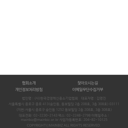
협회소개
찾아오시는길
개인정보처리방침
이메일무단수집거부
법인명 : (사)한국경영혁신중소기업협회 대표자명 :
김명진
서울특별시 종로구 종로 413(숭인동, 동보빌딩 2층 208호, 3층 308호) 03111
(지번:서울시 종로구 숭인동 1252 동보빌딩 2층 208호, 3층 308호)
대표전화: 02-2230-2143 팩스: 02-2248-2798 이메일주소 :
mainbiz@mainbiz.or.kr 사업자등록번호: 204-82-10125
COPYRIGHTⓒMAINBIZ ALL RIGHTS RESERVED.