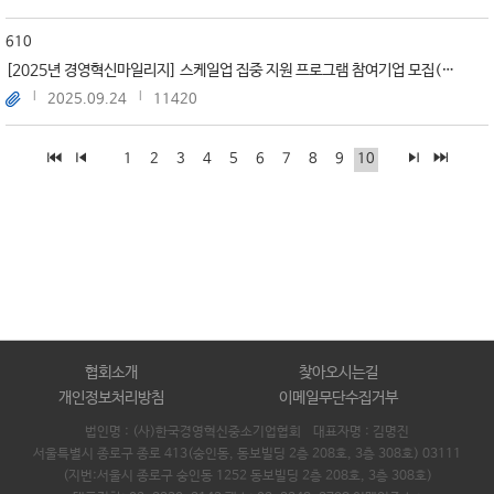
610
[2025년 경영혁신마일리지] 스케일업 집중 지원 프로그램 참여기업 모집(~10/23)
2025.09.24
11420
1
2
3
4
5
6
7
8
9
10
협회소개
찾아오시는길
개인정보처리방침
이메일무단수집거부
법인명 : (사)한국경영혁신중소기업협회 대표자명 :
김명진
서울특별시 종로구 종로 413(숭인동, 동보빌딩 2층 208호, 3층 308호) 03111
(지번:서울시 종로구 숭인동 1252 동보빌딩 2층 208호, 3층 308호)