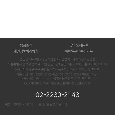
협회소개
찾아오시는길
개인정보처리방침
이메일무단수집거부
법인명 : (사)한국경영혁신중소기업협회 대표자명 :
김명진
서울특별시 종로구 종로 413(숭인동, 동보빌딩 2층 208호, 3층 308호) 03111
(지번:서울시 종로구 숭인동 1252 동보빌딩 2층 208호, 3층 308호)
대표전화: 02-2230-2143 팩스: 02-2248-2798 이메일주소 :
mainbiz@mainbiz.or.kr 사업자등록번호: 204-82-10125
COPYRIGHTⓒMAINBIZ ALL RIGHTS RESERVED.
02-2230-2143
평일 : 09:00 ~ 18:00
토/일/공휴일은 쉽니다.