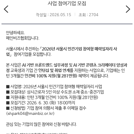
사업 참여기업 모집
작성일 : 2026.05.15
조회 : 2704
안녕하세요.
메인비즈협회입니다.
서울시에서 추진하는
「2026년 서울시 민간기업 참여형 매력일자리 사
업」
참여기업을 모집합니다.
본 사업은
AI 기반 프론트엔드 실무과정
및
AI 기반 콘텐츠 크리에이터 양성과
정
교육생과 기업 간
인턴십 및 취업 연계
를 지원하는 사업으로, 기업에는 인
턴 3개월간
인건비 100% 지원(월 281만원)
혜택이 제공됩니다.
■ 사업명: 2026년 서울시 민간기업 참여형 매력일자리 사업
■ 모집대상: 상시근로자 5인 이상 수도권 소재 중소·중견기업
■ 지원내용: 인턴 3개월 인건비 100% 지원(월 281만원)
■ 모집기간: 2026. 6. 30.(화) 18:00까지
■ 신청방법: 기업 참여 의향서 제출 후 이메일 접수
(
shpark04@mainbiz.or.kr
)
관심 있는 기업의 많은 참여와 신청 바랍니다.