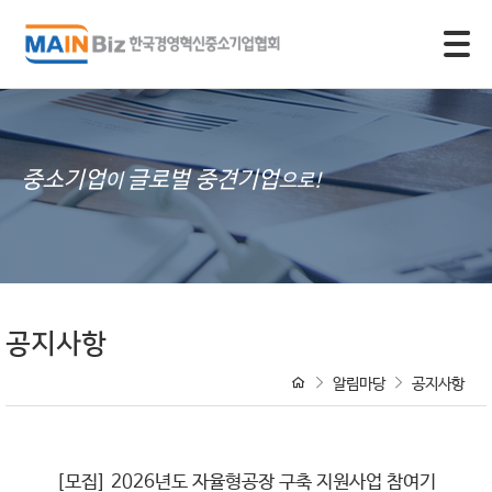
모바일 주 메뉴 열기
중소기업
글로벌 중견기업
이
으로!
공지사항
알림마당
공지사항
[모집] 2026년도 자율형공장 구축 지원사업 참여기