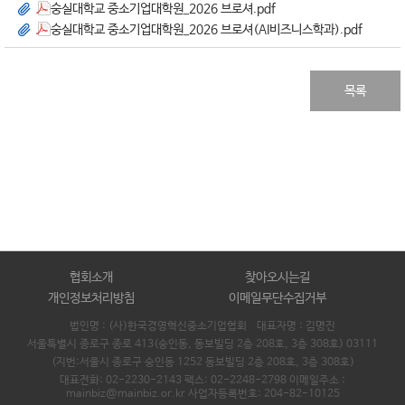
숭실대학교 중소기업대학원_2026 브로셔.pdf
숭실대학교 중소기업대학원_2026 브로셔(AI비즈니스학과).pdf
목록
협회소개
찾아오시는길
개인정보처리방침
이메일무단수집거부
법인명 : (사)한국경영혁신중소기업협회 대표자명 :
김명진
서울특별시 종로구 종로 413(숭인동, 동보빌딩 2층 208호, 3층 308호) 03111
(지번:서울시 종로구 숭인동 1252 동보빌딩 2층 208호, 3층 308호)
대표전화: 02-2230-2143 팩스: 02-2248-2798 이메일주소 :
mainbiz@mainbiz.or.kr 사업자등록번호: 204-82-10125