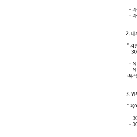
- 자
- 자
2. 
" 지
30인
- 육
- 육
+복직
3. 
" 육
- 3
- 3