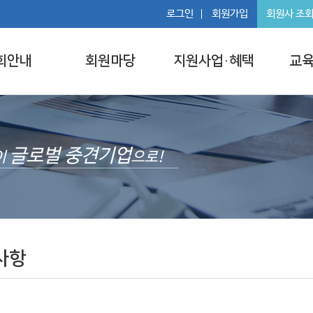
로그인
회원가입
회원사 조
회안내
회원마당
지원사업·혜택
교육
글로벌 중견기업
이
으로!
사항