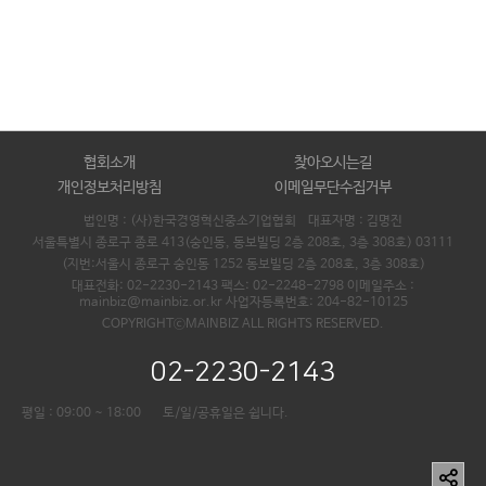
협회소개
찾아오시는길
개인정보처리방침
이메일무단수집거부
법인명 : (사)한국경영혁신중소기업협회 대표자명 :
김명진
서울특별시 종로구 종로 413(숭인동, 동보빌딩 2층 208호, 3층 308호) 03111
(지번:서울시 종로구 숭인동 1252 동보빌딩 2층 208호, 3층 308호)
대표전화: 02-2230-2143 팩스: 02-2248-2798 이메일주소 :
mainbiz@mainbiz.or.kr 사업자등록번호: 204-82-10125
COPYRIGHTⓒMAINBIZ ALL RIGHTS RESERVED.
02-2230-2143
평일 : 09:00 ~ 18:00
토/일/공휴일은 쉽니다.