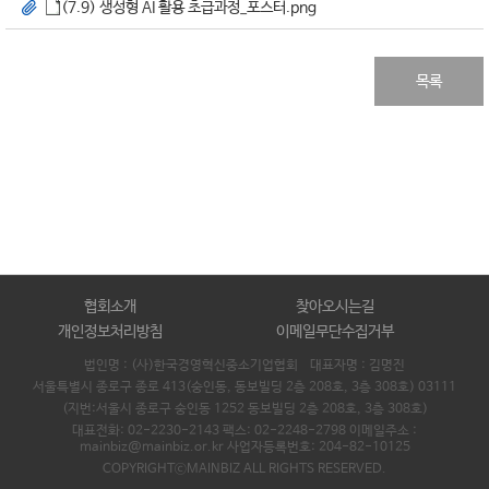
(7.9) 생성형 AI 활용 초급과정_포스터.png
목록
협회소개
찾아오시는길
개인정보처리방침
이메일무단수집거부
법인명 : (사)한국경영혁신중소기업협회 대표자명 :
김명진
서울특별시 종로구 종로 413(숭인동, 동보빌딩 2층 208호, 3층 308호) 03111
(지번:서울시 종로구 숭인동 1252 동보빌딩 2층 208호, 3층 308호)
대표전화: 02-2230-2143 팩스: 02-2248-2798 이메일주소 :
mainbiz@mainbiz.or.kr 사업자등록번호: 204-82-10125
COPYRIGHTⓒMAINBIZ ALL RIGHTS RESERVED.