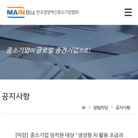
모바일 주 메뉴 열기
중소기업
글로벌 중견기업
이
으로!
공지사항
알림마당
공지사항
[마감] 중소기업 임직원 대상 「생성형 AI 활용 초급과