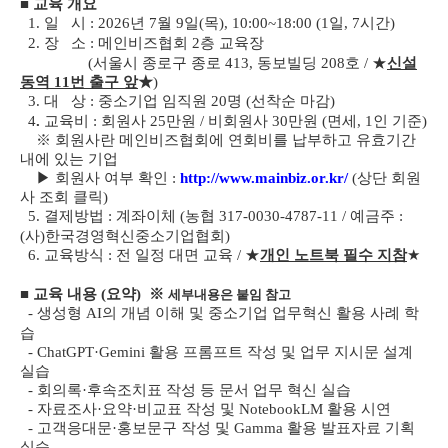
■
교육
개요
1. 일 시
: 2026년 7월 9일(목), 10:00~18:00 (1일, 7시간)
2. 장 소
: 메인비즈협회 2층 교육장
(서울시 종로구 종로 413, 동보빌딩 208호 / ★
신설
동역 11번 출구 앞
★
)
3. 대 상
:
중소기업 임직원 20명 (선착순 마감)
4
.
교육비 :
회원사 25만원 / 비회원사 30만원
(면세, 1인 기준)
※ 회원사란 메인비즈협회에 연회비를 납부하고 유효기간
내에 있는 기업
▶ 회원사 여부 확인 :
http://www.mainbiz.or.kr/
(상단 회원
사 조회 클릭)
5. 결제방법
: 계좌이체 (농협 317-0030-4787-11 / 예금주 :
(사)한국경영혁신중소기업협회)
6. 교육방식 : 전 일정 대면 교육 / ★
개인 노트북 필수 지참
★
■
교육 내용 (요약) ※
세부내용은 붙임 참고
- 생성형 AI의 개념 이해 및 중소기업 업무혁신 활용 사례 학
습
- ChatGPT
·Gemini 활용 프롬프트 작성 및 업무 지시문 설계
실습
- 회의록·후속조치표 작성 등 문서 업무 혁신 실습
- 자료조사·요약·비교표 작성 및 NotebookLM 활용 시연
- 고객응대문·홍보문구 작성 및 Gamma 활용 발표자료 기획
실습