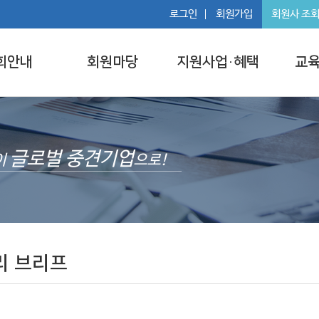
로그인
회원가입
회원사 조
회안내
회원마당
지원사업·혜택
교육
글로벌 중견기업
이
으로!
리 브리프