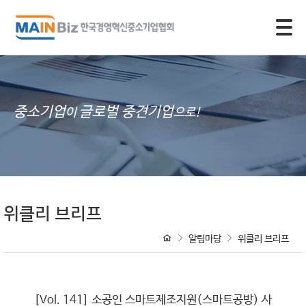
모바일 주 메뉴 열기
중소기업
글로벌 중견기업
이
으로!
위클리 브리프
알림마당
위클리 브리프
[Vol. 141] 소공인 스마트제조지원(스마트공방) 사