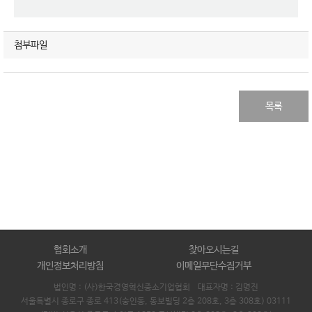
첨부파일
목록
협회소개
찾아오시는길
개인정보처리방침
이메일무단수집거부
법인명 : (사)한국경영혁신중소기업협회 대표자명 :
김명진
서울특별시 종로구 종로 413(숭인동, 동보빌딩 2층 208호, 3층 308호) 03111