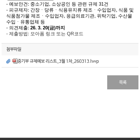
- 예보안건: 중소기업, 소상공인 등 관련 규제 31건
- 피규제자: 간장ㆍ당류ㆍ식용유지류 제조ㆍ수입업자, 식품 및
식품첨가물 제조ㆍ수입업자, 응급의료기관, 위탁기업, 수산물
수입ㆍ유통업체 등
- 의견제출:
26. 3. 20(금)까지
- 제출방법: 모아폼 링크 또는 QR코드
첨부파일
중기부 규제예보 리스트_3월 1차_260313.hwp
목록