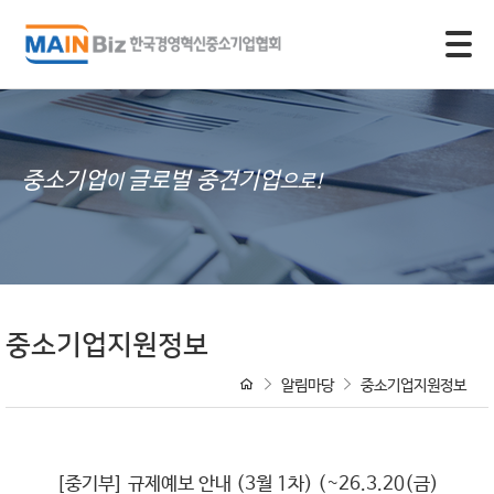
모바일 주 메뉴 열기
중소기업
글로벌 중견기업
이
으로!
중소기업지원정보
알림마당
중소기업지원정보
[중기부] 규제예보 안내 (3월 1차) (~26.3.20(금)