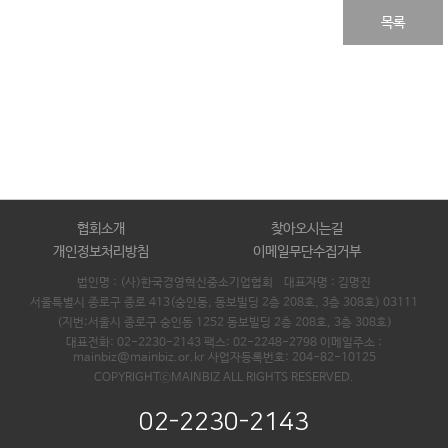
목록
협회소개
찾아오시는길
개인정보처리방침
이메일무단수집거부
법인명 : (사)한국경영혁신중소기업협회 대표자명 :
김명진
서울특별시 종로구 종로 413(숭인동, 동보빌딩 2층 208호, 3층 308호) 03111
(지번:서울시 종로구 숭인동 1252 동보빌딩 2층 208호, 3층 308호)
대표전화: 02-2230-2143 팩스: 02-2248-2798 이메일주소 :
mainbiz@mainbiz.or.kr 사업자등록번호: 204-82-10125
COPYRIGHTⓒMAINBIZ ALL RIGHTS RESERVED.
02-2230-2143