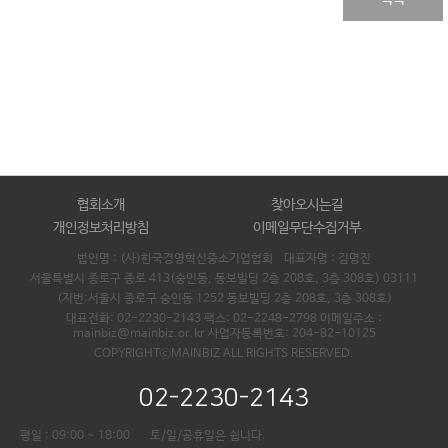
협회소개
찾아오시는길
개인정보처리방침
이메일무단수집거부
법인명 : (사)한국경영혁신중소기업협회 대표자명 :
김명진
서울특별시 종로구 종로 413(숭인동, 동보빌딩 2층 208호, 3층 308호) 03111
(지번:서울시 종로구 숭인동 1252 동보빌딩 2층 208호, 3층 308호)
대표전화: 02-2230-2143 팩스: 02-2248-2798 이메일주소 :
mainbiz@mainbiz.or.kr 사업자등록번호: 204-82-10125
COPYRIGHTⓒMAINBIZ ALL RIGHTS RESERVED.
02-2230-2143
평일 : 09:00 ~ 18:00
토/일/공휴일은 쉽니다.