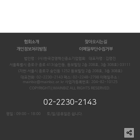
협회소개
찾아오시는길
개인정보처리방침
이메일무단수집거부
법인명 : (사)한국경영혁신중소기업협회 대표자명 :
김명진
서울특별시 종로구 종로 413(숭인동, 동보빌딩 2층 208호, 3층 308호) 03111
(지번:서울시 종로구 숭인동 1252 동보빌딩 2층 208호, 3층 308호)
대표전화: 02-2230-2143 팩스: 02-2248-2798 이메일주소 :
mainbiz@mainbiz.or.kr 사업자등록번호: 204-82-10125
COPYRIGHTⓒMAINBIZ ALL RIGHTS RESERVED.
02-2230-2143
평일 : 09:00 ~ 18:00
토/일/공휴일은 쉽니다.