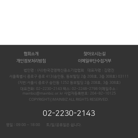
협회소개
찾아오시는길
개인정보처리방침
이메일무단수집거부
법인명 : (사)한국경영혁신중소기업협회 대표자명 :
김명진
서울특별시 종로구 종로 413(숭인동, 동보빌딩 2층 208호, 3층 308호) 03111
(지번:서울시 종로구 숭인동 1252 동보빌딩 2층 208호, 3층 308호)
대표전화: 02-2230-2143 팩스: 02-2248-2798 이메일주소 :
mainbiz@mainbiz.or.kr 사업자등록번호: 204-82-10125
COPYRIGHTⓒMAINBIZ ALL RIGHTS RESERVED.
02-2230-2143
평일 : 09:00 ~ 18:00
토/일/공휴일은 쉽니다.