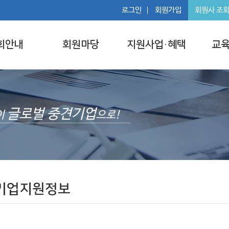
로그인
회원가입
회원사 조
회안내
회원마당
지원사업·혜택
교육
글로벌 중견기업
이
으로!
기업지원정보