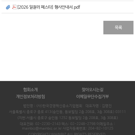
[2026 일잘러 페스타] 행사안내서.pdf
목록
협회소개
찾아오시는길
개인정보처리방침
이메일무단수집거부
법인명 : (사)한국경영혁신중소기업협회 대표자명 :
김명진
서울특별시 종로구 종로 413(숭인동, 동보빌딩 2층 208호, 3층 308호) 03111
(지번:서울시 종로구 숭인동 1252 동보빌딩 2층 208호, 3층 308호)
대표전화: 02-2230-2143 팩스: 02-2248-2798 이메일주소 :
mainbiz@mainbiz.or.kr 사업자등록번호: 204-82-10125
COPYRIGHTⓒMAINBIZ ALL RIGHTS RESERVED.