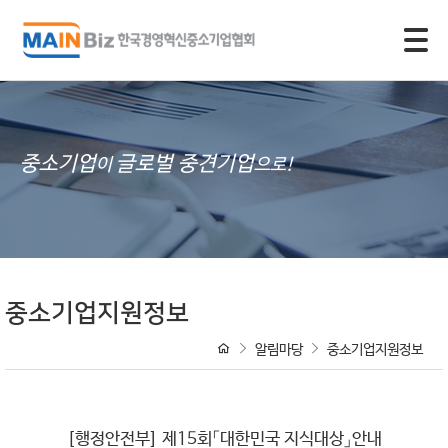
모바일 주 메뉴 열기
중소기업
글로벌 중견기업
이
으로!
중소기업지원정보
알림마당
중소기업지원정보
[행정안전부] 제15회「대한민국 지식대상」안내