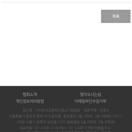
목록
협회소개
찾아오시는길
개인정보처리방침
이메일무단수집거부
법인명 : (사)한국경영혁신중소기업협회 대표자명 :
김명진
서울특별시 종로구 종로 413(숭인동, 동보빌딩 2층 208호, 3층 308호) 03111
(지번:서울시 종로구 숭인동 1252 동보빌딩 2층 208호, 3층 308호)
대표전화: 02-2230-2143 팩스: 02-2248-2798 이메일주소 :