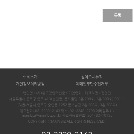
목록
협회소개
찾아오시는길
개인정보처리방침
이메일무단수집거부
법인명 : (사)한국경영혁신중소기업협회 대표자명 :
김명진
서울특별시 종로구 종로 413(숭인동, 동보빌딩 2층 208호, 3층 308호) 03111
(지번:서울시 종로구 숭인동 1252 동보빌딩 2층 208호, 3층 308호)
대표전화: 02-2230-2143 팩스: 02-2248-2798 이메일주소 :
mainbiz@mainbiz.or.kr 사업자등록번호: 204-82-10125
COPYRIGHTⓒMAINBIZ ALL RIGHTS RESERVED.