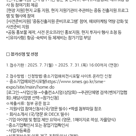
사 등 참여기회 제공
[현장 지원]현지 교통 지원, 현지 지원기관이 주관하는 중동 진출지원 프로그
램 및 행사에 참여
[사전준비지원]‘중동진출지원 준비프로그램’ 참여, 해외마케팅 역량 강화 및
사전준비 지원
*공동 홍보물 제작, 사전 온오프라인 홍보지원, 현지 투자사 행사 초청 등
*[유의사항] 항공·숙박비 등 체제비는 참가기업 부담
□ 참가신청 및 선정
1.접수기한 :
2025. 7. 7(월) ~ 2025. 7. 31.(목) 16:00까지 (연장)
2.접수방법 :
신청방법:중소기업해외전시포탈 사이트 온라인 신청
- 중소기업해외전시포탈https://
www.smes.go.kr/sme-
expo/site/main/home.do
[로그인→사업신청→수출컨소시엄(상담회)→주관단체명 검색(벤처기업협
회),해당사업명 선택→참가신청]
ㅇ제출서류: 첨부 공문 참고
- 지원사업 참여신청서(국/영문 필수) *엑셀 첨부파일 참조
- 회사소개서 (국/영문 IR DECK 필수)
-기업 아이템 및 협업 제안 요약서 (영문, 1페이지로 작성, 자율양식)
-중소기업확인서 또는 창업기업확인서
-사업자등록증