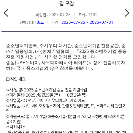
업 모집
작성일 : 2025.07.25
조회 : 7139
진행상태 :
종료
기간 :
2025-07-25 ~ 2025-07-31
중소벤처기업부, 주사우디 대사관, 중소벤처기업진흥공단, 중
소기업중앙회, (사)벤처기업협회는 「2025 중소벤처기업 중동
진출 지원사업」에 참가할 업체를 모집합니다.
중동(UAE두바이, 사우디아라비아 리야드)시장에 진출하고자
하는 국내 중소기업의 많은 참여를 바랍니다.
□ 사업 개요
ㅇ사 업 명: 2025 중소벤처기업 중동 진출 지원사업
ㅇ파견일정: 2025년9월25일(목) ~ 10월 2일(목)
ㅇ사업국가: UAE두바이 / 사우디아라비아 리야드
ㅇ해당품목: AI, 바이오&헬스케어, 관광&엔터테인먼트, 스마트시티 관련 기
업
ㅇ지원규모: 총 27개기업(※중소기업기본법 제2조 및 시행령 제3조에 따른
중소기업)
ㅇ지원사항:
[현지진출지원] 현지 정부기관 방문 및 인터뷰, 투자유치설명회, 네트워킹 행