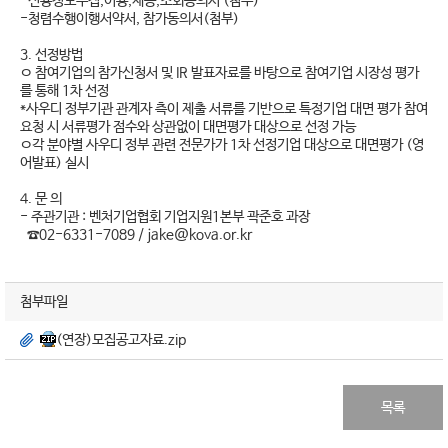
-신용정보수집,이용,제공,조회동의서 (첨부)
-청렴수행이행서약서, 참가동의서(첨부)
3. 선정방법
ㅇ 참여기업의 참가신청서 및 IR 발표자료를 바탕으로 참여기업 시장성 평가
를 통해 1차 선정
*사우디 정부기관 관계자 측이 제출 서류를 기반으로 특정기업 대면 평가 참여
요청 시 서류평가 점수와 상관없이 대면평가 대상으로 선정 가능
ㅇ각 분야별 사우디 정부 관련 전문가가 1차 선정기업 대상으로 대면평가 (영
어발표) 실시
4. 문 의
- 주관기관 : 벤처기업협회 기업지원1본부 곽준호 과장
☎02-6331-7089 / jake@kova.or.kr
첨부파일
(연장)모집공고자료.zip
목록