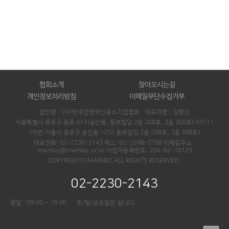
협회소개
찾아오시는길
개인정보처리방침
이메일무단수집거부
법인명 : (사)한국경영혁신중소기업협회 대표자명 :
김명진
서울특별시 종로구 종로 413(숭인동, 동보빌딩 2층 208호, 3층 308호) 03111
(지번:서울시 종로구 숭인동 1252 동보빌딩 2층 208호, 3층 308호)
대표전화: 02-2230-2143 팩스: 02-2248-2798 이메일주소 :
mainbiz@mainbiz.or.kr 사업자등록번호: 204-82-10125
COPYRIGHTⓒMAINBIZ ALL RIGHTS RESERVED.
02-2230-2143
평일 : 09:00 ~ 18:00
토/일/공휴일은 쉽니다.