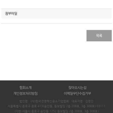
첨부파일
목록
협회소개
찾아오시는길
개인정보처리방침
이메일무단수집거부
법인명 : (사)한국경영혁신중소기업협회 대표자명 :
김명진
서울특별시 종로구 종로 413(숭인동, 동보빌딩 2층 208호, 3층 308호) 03111
(지번:서울시 종로구 숭인동 1252 동보빌딩 2층 208호, 3층 308호)