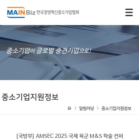
모바일 주 메뉴 열기
중소기업
글로벌 중견기업
이
으로!
중소기업지원정보
알림마당
중소기업지원정보
[국방부] AMSEC 2025 국제 육군 M&S 학술 컨퍼