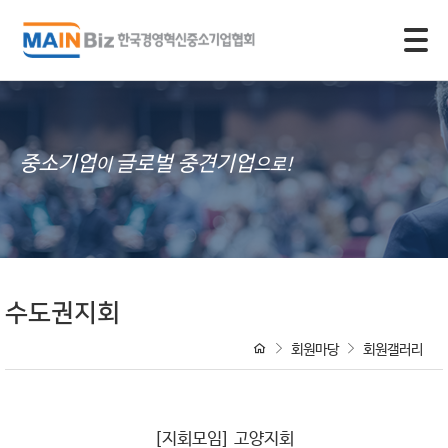
모바일 주 메뉴 열기
중소기업
글로벌 중견기업
이
으로!
수도권지회
회원마당
회원갤러리
[지회모임] 고양지회