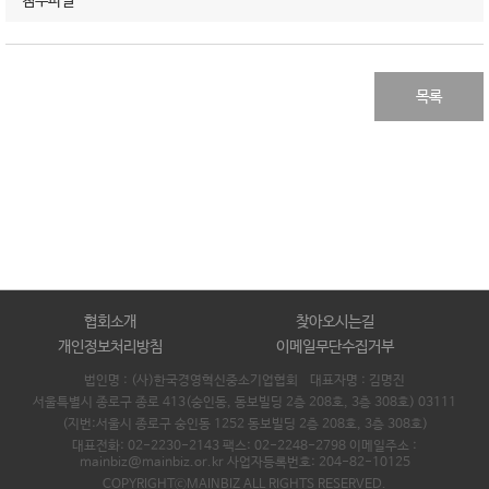
첨부파일
목록
협회소개
찾아오시는길
개인정보처리방침
이메일무단수집거부
법인명 : (사)한국경영혁신중소기업협회 대표자명 :
김명진
서울특별시 종로구 종로 413(숭인동, 동보빌딩 2층 208호, 3층 308호) 03111
(지번:서울시 종로구 숭인동 1252 동보빌딩 2층 208호, 3층 308호)
대표전화: 02-2230-2143 팩스: 02-2248-2798 이메일주소 :
mainbiz@mainbiz.or.kr 사업자등록번호: 204-82-10125
COPYRIGHTⓒMAINBIZ ALL RIGHTS RESERVED.